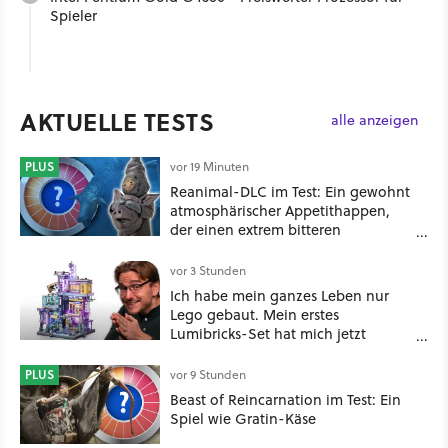
Spieler
AKTUELLE TESTS
alle anzeigen
PLUS
vor 19 Minuten
Reanimal-DLC im Test: Ein gewohnt
atmosphärischer Appetithappen,
der einen extrem bitteren
Nachgeschmack hinterlässt
vor 3 Stunden
Ich habe mein ganzes Leben nur
Lego gebaut. Mein erstes
Lumibricks-Set hat mich jetzt
nachhaltig beeindruckt: Game
Stack im Test
PLUS
vor 9 Stunden
Beast of Reincarnation im Test: Ein
Spiel wie Gratin-Käse