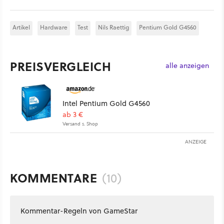
Artikel
Hardware
Test
Nils Raettig
Pentium Gold G4560
PREISVERGLEICH
alle anzeigen
Intel Pentium Gold G4560
ab 3 €
Versand s. Shop
ANZEIGE
KOMMENTARE
(10)
Kommentar-Regeln von GameStar