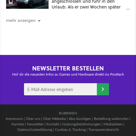
angeschlossen und fuhr in den
Urlaub: Als er zwei Wochen später
zurückkam, sprang der Truck nicht
mehr an [Best of GameStar]
mehr anzeigen
NEWSLETTER BESTELLEN
Hol' dir die neuesten Infos zu Games und Hardware direkt ins Postfach
RUBRIKEN
Impressum
|
Über uns
|
Über Webedia
|
Abo kündigen
|
Bestellung widerrufen
|
Karriere
|
Newsletter
|
Kontakt
|
Nutzungsbestimmungen
|
Mediadaten
|
Datenschutzerklärung
|
Cookies & Tracking
|
Transparenzbericht