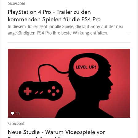
08.09.2016
PlayStation 4 Pro - Trailer zu den
kommenden Spielen für die PS4 Pro
In diesem Trailer seht ihr alle Spiele, die laut Sony auf der neu
angekündigten PS4 Pro ihre beste Wirkung entfalten.
Dennoch werden alle gezeigten Titel auch mit der regulären
PS4 kompatibel sein. Auch Multiplayer-Partien werden
plattformübergreifend möglich sein. Dessen ungeachtet
werden einige Spiele von dem Hardware-Upgrade der PS4 Pro
profitieren, beispielsweise von der Unterstützung einer 4K-
Auflösung, wofür ihr freilich aber auch einen entsprechenden
Bildschirm benötigt. Während des PlayStation-Events hat
Sony folgende Spiele genannt, die von der PS4 Pro unterstützt
werden: Deus Ex: Mankind Divided Rise of the Tomb Raider
Watch Dogs 2 Call of Duty: Infinite Warfare Killing Floor 2
Call of Duty: Modern Warfare Remastered Call of Duty: Black
Ops 3 FIFA 17 Battlefield 1 Dishonored 2 Mass Effect
13
Andromeda For Honor Spider-Man Horizon Zero Dawn
31.08.2016
Neue Studie - Warum Videospiele vor