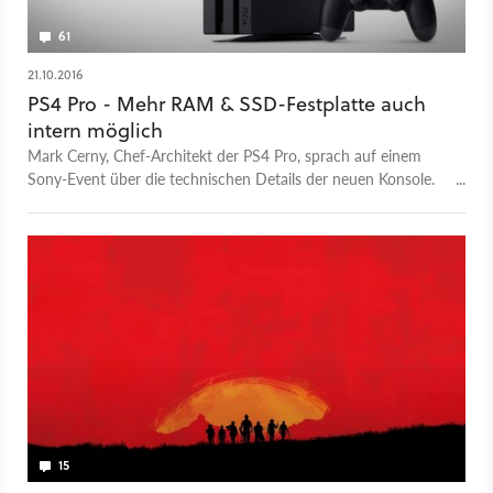
61
21.10.2016
PS4 Pro - Mehr RAM & SSD-Festplatte auch
intern möglich
Mark Cerny, Chef-Architekt der PS4 Pro, sprach auf einem
Sony-Event über die technischen Details der neuen Konsole.
So wird diese mit einem zusätzlichen Gigabyte Arbeitsspeicher
ausgeliefert. Auch soll es möglich sein, die interne Festplatte
gegen eine beliebige andere Festplatte auszutauschen.
15