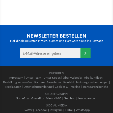
NEWSLETTER BESTELLEN
Hol' dir die neuesten Infos zu Games und Hardware direkt ins Postfach
RUBRIKEN
Impressum
|
Unser Team
|
Unser Kodex
|
Über Webedia
|
Abo kündigen
|
Bestellung widerrufen
|
Karriere
|
Newsletter
|
Kontakt
|
Nutzungsbestimmungen
|
Mediadaten
|
Datenschutzerklärung
|
Cookies & Tracking
|
Transparenzbericht
MEDIENGRUPPE
GameStar
|
GamePro
|
Mein MMO
|
GetHero
|
Jeuxvideo.com
SOCIAL MEDIA
Twitter
|
Facebook
|
Instagram
|
TikTok
|
WhatsApp