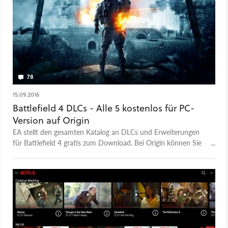
verschlägt. Außerdem bekommen wir erste Szenen zur
Kampfmechanik des Spiels präsentiert. Resident Evil 7:
Biohazard erscheint am 24. Januar für die PlayStation 4,
Xbox One und den PC.
78
15.09.2016
Battlefield 4 DLCs - Alle 5 kostenlos für PC-
Version auf Origin
EA stellt den gesamten Katalog an DLCs und Erweiterungen
für Battlefield 4 gratis zum Download. Bei Origin können Sie
die DLCs China Rising, Second Assault, Naval Strike, Dragon's
Teeth und Final Stand für den Multiplayershooter kurze Zeit
kostenlos herunterladen.