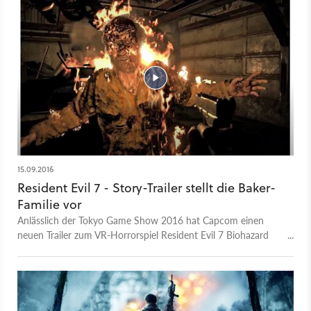
stellt uns die wichtigsten Charakteren aus Nier: Automata vor
und wir dürfen zudem ein Wiedersehen mit alten Bekannten
aus dem Vorgänger feiern. Mit dabei sind Emil, Devola, Popola,
Pod 042 und Pod 153, der Commander, Operator 60 und
Operator 210, Adam, Eve sowie Pascal.
15.09.2016
Resident Evil 7 - Story-Trailer stellt die Baker-
Familie vor
Anlässlich der Tokyo Game Show 2016 hat Capcom einen
neuen Trailer zum VR-Horrorspiel Resident Evil 7 Biohazard
veröffentlicht. Neben einigen neuen Story-Details werden wir
auch der Baker-Familie vorgestellt, die uns ein äußerst
unappetitliches Dinner serviert. Statt Zombies scheinen die
Bakers nun die größte Gefahrenquelle des Spiels zu sein, auf
deren weitläufiges Anwesen in Louisiana es den Spieler