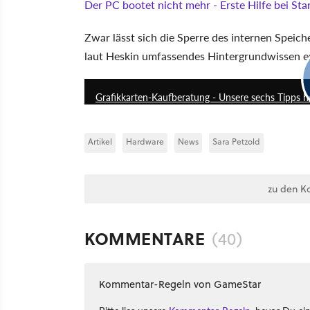
Der PC bootet nicht mehr - Erste Hilfe bei St
Zwar lässt sich die Sperre des internen Speich
laut Heskin umfassendes Hintergrundwissen er
Grafikkarten-Kaufberatung - Unsere sechs Tipps h
Artikel
Hardware
News
Sara Petzold
zu den K
KOMMENTARE
(40)
Kommentar-Regeln von GameStar