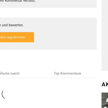
nen Kommentar verfasst.
 und bewerten.
nlos registrieren
Älteste
zuerst
Top
Kommentare
A