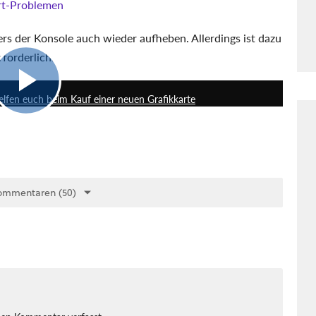
art-Problemen
ers der Konsole auch wieder aufheben. Allerdings ist dazu
forderlich.
5:49
elfen euch beim Kauf einer neuen Grafikkarte
ommentaren (50)