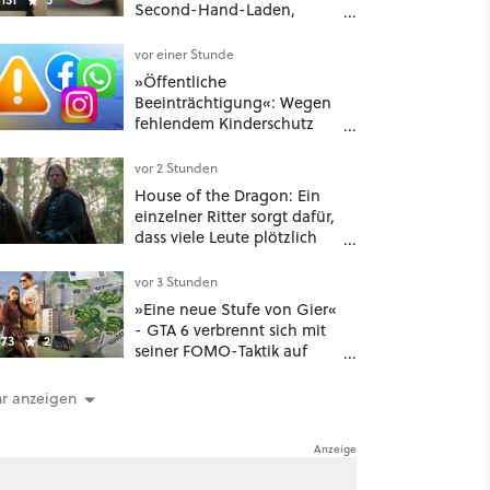
Second-Hand-Laden,
schließt sie Zuhause an und
schon hat er seine erste
vor einer Stunde
funktionierende PlayStation
»Öffentliche
[Best of GameStar]
Beeinträchtigung«: Wegen
fehlendem Kinderschutz
muss Meta in New Mexico
567 Millionen US-Dollar
vor 2 Stunden
zahlen
House of the Dragon: Ein
einzelner Ritter sorgt dafür,
dass viele Leute plötzlich
anders über eines der
umstrittensten Häuser von
vor 3 Stunden
Game of Thrones denken
»Eine neue Stufe von Gier«
- GTA 6 verbrennt sich mit
73
2
seiner FOMO-Taktik auf
Netflix die Finger
r anzeigen