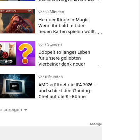
Autos, Banken und
Mobilfunk
vor 30 Minuten
Herr der Ringe in Magic:
Wenn ihr bald mit den
neuen Karten spielen wollt,
solltet ihr schon jetzt auf
Duolingo Zwergisch pauken
vor 7 Stunden
Doppelt so langes Leben
für unsere geliebten
1
2
Vierbeiner dank neuer
Behandlungsmethode aus
Japan: Der Blick auf über
vor 11 Stunden
1.200 Kommentare zeigt,
AMD eröffnet die IFA 2026 –
dass es nicht so einfach ist
und schickt den Gaming-
1
Chef auf die KI-Bühne
r anzeigen