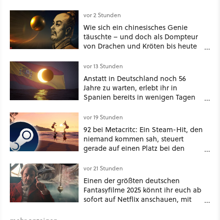
vor 2 Stunden
Wie sich ein chinesisches Genie
täuschte – und doch als Dompteur
von Drachen und Kröten bis heute
Recht behält [Best of GameStar]
vor 13 Stunden
Anstatt in Deutschland noch 56
Jahre zu warten, erlebt ihr in
Spanien bereits in wenigen Tagen
ein schattiges Sommer-Spektakel
vor 19 Stunden
92 bei Metacritc: Ein Steam-Hit, den
niemand kommen sah, steuert
gerade auf einen Platz bei den
Game Awards zu
vor 21 Stunden
Einen der größten deutschen
Fantasyfilme 2025 könnt ihr euch ab
sofort auf Netflix anschauen, mit
dabei: ein Star aus Der Hobbit