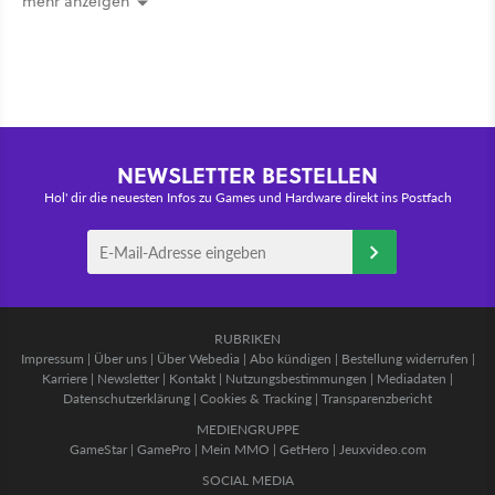
mehr anzeigen
NEWSLETTER BESTELLEN
Hol' dir die neuesten Infos zu Games und Hardware direkt ins Postfach
RUBRIKEN
Impressum
|
Über uns
|
Über Webedia
|
Abo kündigen
|
Bestellung widerrufen
|
Karriere
|
Newsletter
|
Kontakt
|
Nutzungsbestimmungen
|
Mediadaten
|
Datenschutzerklärung
|
Cookies & Tracking
|
Transparenzbericht
MEDIENGRUPPE
GameStar
|
GamePro
|
Mein MMO
|
GetHero
|
Jeuxvideo.com
SOCIAL MEDIA