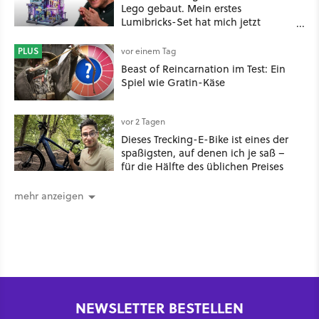
Lego gebaut. Mein erstes
Lumibricks-Set hat mich jetzt
nachhaltig beeindruckt: Game
Stack im Test
PLUS
vor einem Tag
Beast of Reincarnation im Test: Ein
Spiel wie Gratin-Käse
vor 2 Tagen
Dieses Trecking-E-Bike ist eines der
spaßigsten, auf denen ich je saß –
für die Hälfte des üblichen Preises
mehr anzeigen
NEWSLETTER BESTELLEN