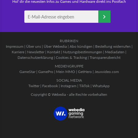
Hol' dir die neuesten Infos zu Games und Hardware direkt ins Postfach
RUBRIKEN
Impressum
|
Über uns
|
Über Webedia
|
Abo kündigen
|
Bestellung widerrufen
|
Karriere
|
Newsletter
|
Kontakt
|
Nutzungsbestimmungen
|
Mediadaten
|
Datenschutzerklärung
|
Cookies & Tracking
|
Transparenzbericht
MEDIENGRUPPE
GameStar
|
GamePro
|
Mein MMO
|
GetHero
|
Jeuxvideo.com
SOCIAL MEDIA
Twitter
|
Facebook
|
Instagram
|
TikTok
|
WhatsApp
Copyright © Webedia - alle Rechte vorbehalten