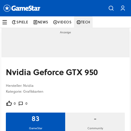
SPIELE
NEWS
VIDEOS
TECH
Nvidia Geforce GTX 950
Hersteller: Nvidia
Kategorie: Grafikkarten
0
0
83
-
GameStar
Community