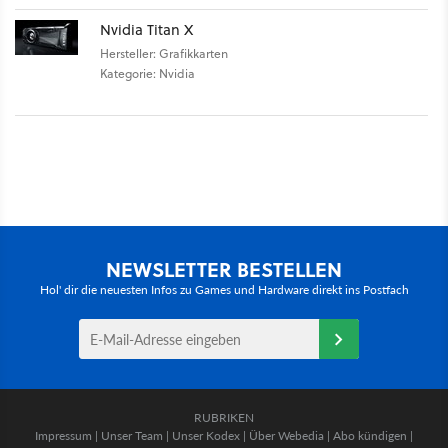
Nvidia Titan X
Hersteller: Grafikkarten
Kategorie: Nvidia
NEWSLETTER BESTELLEN
Hol' dir die neuesten Infos zu Games und Hardware direkt ins Postfach
RUBRIKEN
Impressum
|
Unser Team
|
Unser Kodex
|
Über Webedia
|
Abo kündigen
|