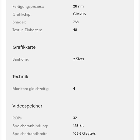
28 nm
Fertigungsprozess:
GM206
Grafikchip:
768
Shader:
48
Textur-Einheiten:
Grafikkarte
2 Slots
Bauhöhe:
Technik
4
Monitore gleichzeitig:
Videospeicher
32
ROPs:
128 Bit
Speicheranbindung:
105,6 GByte/s
Speicherbandbreite: