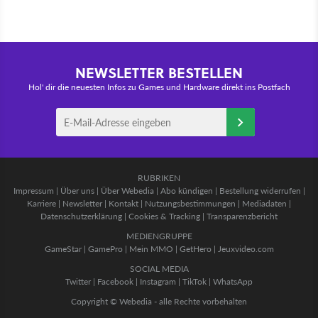
NEWSLETTER BESTELLEN
Hol' dir die neuesten Infos zu Games und Hardware direkt ins Postfach
RUBRIKEN
Impressum
|
Über uns
|
Über Webedia
|
Abo kündigen
|
Bestellung widerrufen
|
Karriere
|
Newsletter
|
Kontakt
|
Nutzungsbestimmungen
|
Mediadaten
|
Datenschutzerklärung
|
Cookies & Tracking
|
Transparenzbericht
MEDIENGRUPPE
GameStar
|
GamePro
|
Mein MMO
|
GetHero
|
Jeuxvideo.com
SOCIAL MEDIA
Twitter
|
Facebook
|
Instagram
|
TikTok
|
WhatsApp
Copyright © Webedia - alle Rechte vorbehalten