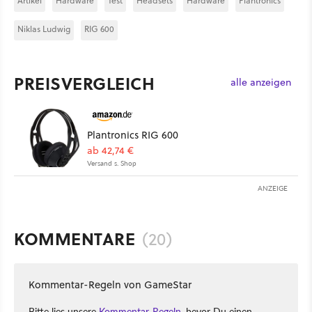
Artikel
Hardware
Test
Headsets
Hardware
Plantronics
Niklas Ludwig
RIG 600
PREISVERGLEICH
alle anzeigen
Plantronics RIG 600
ab 42,74 €
Versand s. Shop
ANZEIGE
KOMMENTARE
(20)
Kommentar-Regeln von GameStar
Bitte lies unsere
Kommentar-Regeln
, bevor Du einen