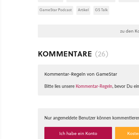
GameStar Podcast
Artikel
GS Talk
zu den K
KOMMENTARE
(26)
Kommentar-Regeln von GameStar
Bitte lies unsere
Kommentar-Regeln
, bevor Du ei
Nur angemeldete Benutzer können kommentieren
Ich habe ein Konto
Koste