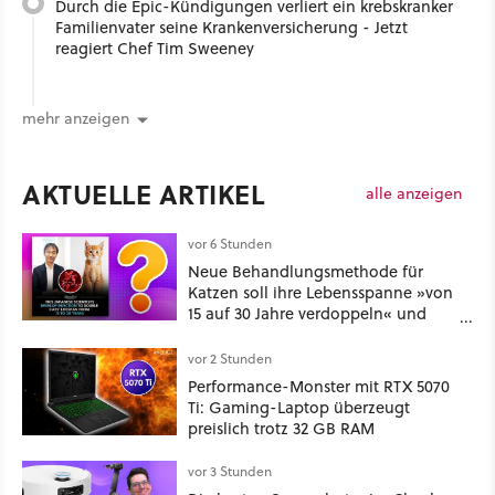
Durch die Epic-Kündigungen verliert ein krebskranker
Familienvater seine Krankenversicherung - Jetzt
reagiert Chef Tim Sweeney
mehr anzeigen
AKTUELLE ARTIKEL
alle anzeigen
vor 6 Stunden
Neue Behandlungsmethode für
Katzen soll ihre Lebensspanne »von
15 auf 30 Jahre verdoppeln« und
über 1.200 Kommentare setzen sich
kritisch damit auseinander
vor 2 Stunden
Performance-Monster mit RTX 5070
Ti: Gaming-Laptop überzeugt
preislich trotz 32 GB RAM
vor 3 Stunden