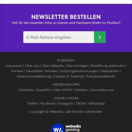
NEWSLETTER BESTELLEN
Hol' dir die neuesten Infos zu Games und Hardware direkt ins Postfach
RUBRIKEN
Impressum
|
Über uns
|
Über Webedia
|
Abo kündigen
|
Bestellung widerrufen
|
Karriere
|
Newsletter
|
Kontakt
|
Nutzungsbestimmungen
|
Mediadaten
|
Datenschutzerklärung
|
Cookies & Tracking
|
Transparenzbericht
MEDIENGRUPPE
GameStar
|
GamePro
|
Mein MMO
|
GetHero
|
Jeuxvideo.com
SOCIAL MEDIA
Twitter
|
Facebook
|
Instagram
|
TikTok
|
WhatsApp
Copyright © Webedia - alle Rechte vorbehalten