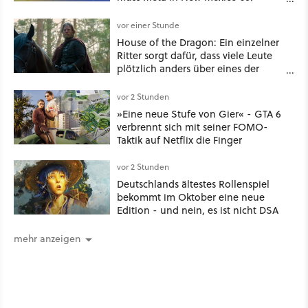
Millionen US-Dollar zahlen
vor einer Stunde
House of the Dragon: Ein einzelner
Ritter sorgt dafür, dass viele Leute
plötzlich anders über eines der
umstrittensten Häuser von Game of
Thrones denken
vor 2 Stunden
»Eine neue Stufe von Gier« - GTA 6
verbrennt sich mit seiner FOMO-
Taktik auf Netflix die Finger
vor 2 Stunden
Deutschlands ältestes Rollenspiel
bekommt im Oktober eine neue
Edition - und nein, es ist nicht DSA
mehr anzeigen