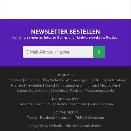
NEWSLETTER BESTELLEN
Hol' dir die neuesten Infos zu Games und Hardware direkt ins Postfach
RUBRIKEN
Impressum
|
Über uns
|
Über Webedia
|
Abo kündigen
|
Bestellung widerrufen
|
Karriere
|
Newsletter
|
Kontakt
|
Nutzungsbestimmungen
|
Mediadaten
|
Datenschutzerklärung
|
Cookies & Tracking
|
Transparenzbericht
MEDIENGRUPPE
GameStar
|
GamePro
|
Mein MMO
|
GetHero
|
Jeuxvideo.com
SOCIAL MEDIA
Twitter
|
Facebook
|
Instagram
|
TikTok
|
WhatsApp
Copyright © Webedia - alle Rechte vorbehalten