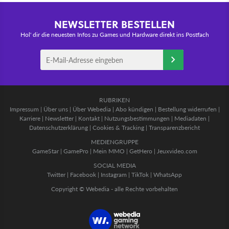
NEWSLETTER BESTELLEN
Hol' dir die neuesten Infos zu Games und Hardware direkt ins Postfach
RUBRIKEN
Impressum
|
Über uns
|
Über Webedia
|
Abo kündigen
|
Bestellung widerrufen
|
Karriere
|
Newsletter
|
Kontakt
|
Nutzungsbestimmungen
|
Mediadaten
|
Datenschutzerklärung
|
Cookies & Tracking
|
Transparenzbericht
MEDIENGRUPPE
GameStar
|
GamePro
|
Mein MMO
|
GetHero
|
Jeuxvideo.com
SOCIAL MEDIA
Twitter
|
Facebook
|
Instagram
|
TikTok
|
WhatsApp
Copyright © Webedia - alle Rechte vorbehalten