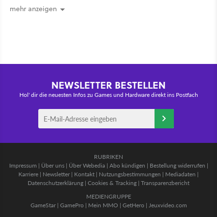
mehr anzeigen
NEWSLETTER BESTELLEN
Hol' dir die neuesten Infos zu Games und Hardware direkt ins Postfach
RUBRIKEN
Impressum
|
Über uns
|
Über Webedia
|
Abo kündigen
|
Bestellung widerrufen
|
Karriere
|
Newsletter
|
Kontakt
|
Nutzungsbestimmungen
|
Mediadaten
|
Datenschutzerklärung
|
Cookies & Tracking
|
Transparenzbericht
MEDIENGRUPPE
GameStar
|
GamePro
|
Mein MMO
|
GetHero
|
Jeuxvideo.com