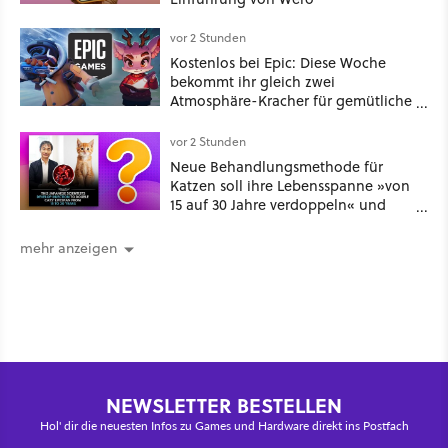
vor 2 Stunden
Kostenlos bei Epic: Diese Woche
bekommt ihr gleich zwei
Atmosphäre-Kracher für gemütliche
Abende
vor 2 Stunden
Neue Behandlungsmethode für
Katzen soll ihre Lebensspanne »von
15 auf 30 Jahre verdoppeln« und
über 1.200 Kommentare setzen sich
kritisch damit auseinander
mehr anzeigen
NEWSLETTER BESTELLEN
Hol' dir die neuesten Infos zu Games und Hardware direkt ins Postfach