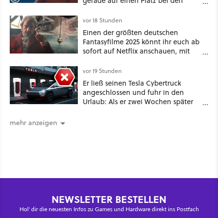
gerade auf einen Platz bei den
Game Awards zu
vor 18 Stunden
Einen der größten deutschen
Fantasyfilme 2025 könnt ihr euch ab
sofort auf Netflix anschauen, mit
dabei: ein Star aus Der Hobbit
vor 19 Stunden
Er ließ seinen Tesla Cybertruck
angeschlossen und fuhr in den
Urlaub: Als er zwei Wochen später
zurückkam, sprang der Truck nicht
mehr an [Best of GameStar]
mehr anzeigen
NEWSLETTER BESTELLEN
Hol' dir die neuesten Infos zu Games und Hardware direkt ins Postfach