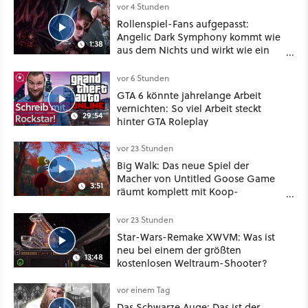
vor 4 Stunden
Rollenspiel-Fans aufgepasst:
Angelic Dark Symphony kommt wie
1:38
aus dem Nichts und wirkt wie ein
Mix aus Baldur's Gate 3, XCOM und
Mass Effect
vor 6 Stunden
GTA 6 könnte jahrelange Arbeit
vernichten: So viel Arbeit steckt
29:54
hinter GTA Roleplay
vor 23 Stunden
Big Walk: Das neue Spiel der
Macher von Untitled Goose Game
3:51
räumt komplett mit Koop-
Konventionen auf
vor 23 Stunden
Star-Wars-Remake XWVM: Was ist
neu bei einem der größten
13:48
kostenlosen Weltraum-Shooter?
vor einem Tag
Das Schwarze Auge: Das ist der