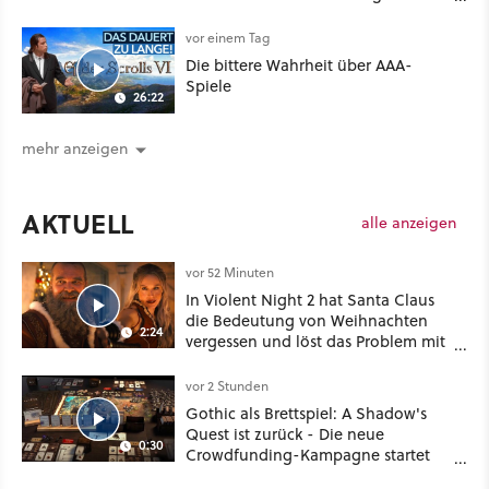
sogar eine richtige Beschwörer-
Klasse
vor einem Tag
Die bittere Wahrheit über AAA-
Spiele
26:22
mehr anzeigen
AKTUELL
alle anzeigen
vor 52 Minuten
In Violent Night 2 hat Santa Claus
die Bedeutung von Weihnachten
2:24
vergessen und löst das Problem mit
viel roher Gewalt
vor 2 Stunden
Gothic als Brettspiel: A Shadow's
Quest ist zurück - Die neue
0:30
Crowdfunding-Kampagne startet
im September