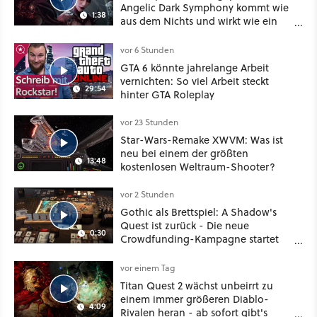
Angelic Dark Symphony kommt wie
1:38
aus dem Nichts und wirkt wie ein
Mix aus Baldur's Gate 3, XCOM und
Mass Effect
vor 6 Stunden
GTA 6 könnte jahrelange Arbeit
vernichten: So viel Arbeit steckt
29:54
hinter GTA Roleplay
vor 23 Stunden
Star-Wars-Remake XWVM: Was ist
neu bei einem der größten
13:48
kostenlosen Weltraum-Shooter?
vor 2 Stunden
Gothic als Brettspiel: A Shadow's
Quest ist zurück - Die neue
0:30
Crowdfunding-Kampagne startet
im September
vor einem Tag
Titan Quest 2 wächst unbeirrt zu
einem immer größeren Diablo-
4:09
Rivalen heran - ab sofort gibt's