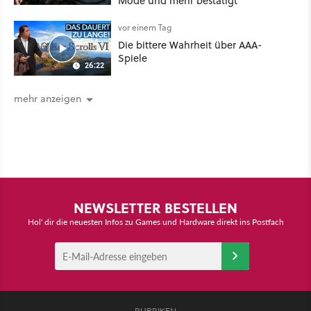
Mode und mehr bestätigt
vor einem Tag
Die bittere Wahrheit über AAA-
Spiele
26:22
mehr anzeigen
NEWSLETTER BESTELLEN
Hol' dir die neuesten Infos zu Games und Hardware direkt ins Postfach
RUBRIKEN