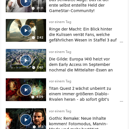
erste selbst erstellte Held der
21:21
GameStar-Community!
vor einem Tag
Ringe der Macht: Ein Blick hinter
die Kulissen verrät Fans, welche
2:42
gefährlichen Wesen in Staffel 3 auf
sie warten
vor einem Tag
Die Gilde: Europa 1410 heizt vor
dem Early Access im September
1:40
nochmal die Mittelalter-Essen an
vor einem Tag
Titan Quest 2 wächst unbeirrt zu
einem immer größeren Diablo-
4:09
Rivalen heran - ab sofort gibt's
sogar eine richtige Beschwörer-
Klasse
vor einem Tag
Gothic Remake: Neue Inhalte
kommen! Fotomodus, Marvin-
3:13