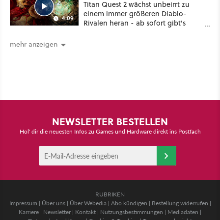
Titan Quest 2 wächst unbeirrt zu
einem immer größeren Diablo-
4:09
Rivalen heran - ab sofort gibt's
sogar eine richtige Beschwörer-
Klasse
mehr anzeigen
NEWSLETTER BESTELLEN
Hol' dir die neuesten Infos zu Games und Hardware direkt ins Postfach
RUBRIKEN
Impressum
|
Über uns
|
Über Webedia
|
Abo kündigen
|
Bestellung widerrufen
|
Karriere
|
Newsletter
|
Kontakt
|
Nutzungsbestimmungen
|
Mediadaten
|