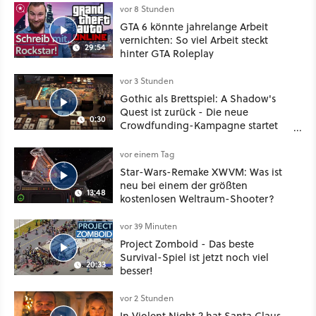
Mass Effect
vor 8 Stunden
GTA 6 könnte jahrelange Arbeit
vernichten: So viel Arbeit steckt
29:54
hinter GTA Roleplay
vor 3 Stunden
Gothic als Brettspiel: A Shadow's
Quest ist zurück - Die neue
0:30
Crowdfunding-Kampagne startet
im September
vor einem Tag
Star-Wars-Remake XWVM: Was ist
neu bei einem der größten
13:48
kostenlosen Weltraum-Shooter?
vor 39 Minuten
Project Zomboid - Das beste
Survival-Spiel ist jetzt noch viel
20:33
besser!
vor 2 Stunden
In Violent Night 2 hat Santa Claus