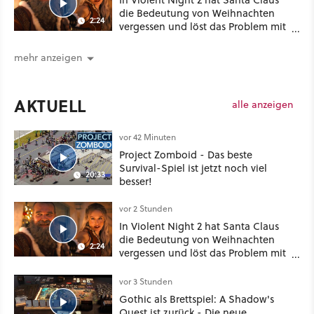
die Bedeutung von Weihnachten
2:24
vergessen und löst das Problem mit
viel roher Gewalt
mehr anzeigen
AKTUELL
alle anzeigen
vor 42 Minuten
Project Zomboid - Das beste
Survival-Spiel ist jetzt noch viel
20:33
besser!
vor 2 Stunden
In Violent Night 2 hat Santa Claus
die Bedeutung von Weihnachten
2:24
vergessen und löst das Problem mit
viel roher Gewalt
vor 3 Stunden
Gothic als Brettspiel: A Shadow's
Quest ist zurück - Die neue