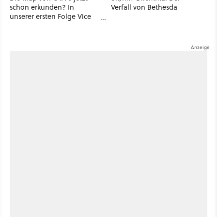
schon erkunden? In
Verfall von Bethesda
unserer ersten Folge Vice
City Live schindet ein
Community-Großprojekt
mächtig Eindruck