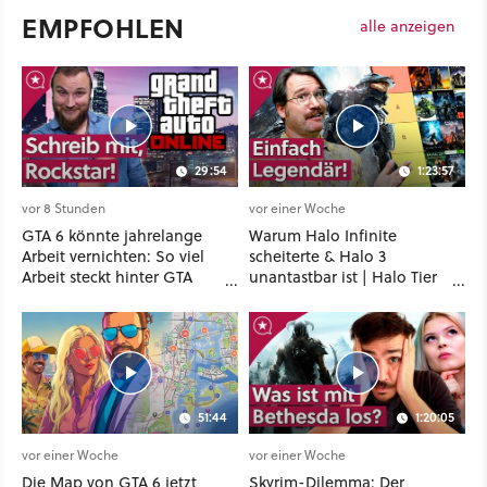
EMPFOHLEN
alle anzeigen
29:54
1:23:57
vor 8 Stunden
vor einer Woche
GTA 6 könnte jahrelange
Warum Halo Infinite
Arbeit vernichten: So viel
scheiterte & Halo 3
Arbeit steckt hinter GTA
unantastbar ist | Halo Tier
Roleplay
List
51:44
1:20:05
vor einer Woche
vor einer Woche
Die Map von GTA 6 jetzt
Skyrim-Dilemma: Der