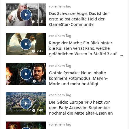
vor einem Tag
Das Schwarze Auge: Das ist der
erste selbst erstellte Held der
21:21
GameStar-Community!
vor einem Tag
Ringe der Macht: Ein Blick hinter
die Kulissen verrät Fans, welche
2:42
gefährlichen Wesen in Staffel 3 auf
sie warten
vor einem Tag
Gothic Remake: Neue Inhalte
kommen! Fotomodus, Marvin-
3:13
Mode und mehr bestätigt
vor einem Tag
Die Gilde: Europa 1410 heizt vor
dem Early Access im September
1:40
nochmal die Mittelalter-Essen an
vor einem Tag