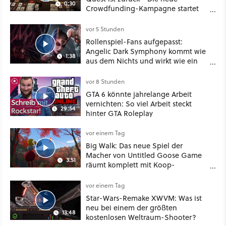
0:30
Crowdfunding-Kampagne startet
im September
vor 5 Stunden
Rollenspiel-Fans aufgepasst:
Angelic Dark Symphony kommt wie
1:38
aus dem Nichts und wirkt wie ein
Mix aus Baldur's Gate 3, XCOM und
Mass Effect
vor 8 Stunden
GTA 6 könnte jahrelange Arbeit
vernichten: So viel Arbeit steckt
29:54
hinter GTA Roleplay
vor einem Tag
Big Walk: Das neue Spiel der
Macher von Untitled Goose Game
3:51
räumt komplett mit Koop-
Konventionen auf
vor einem Tag
Star-Wars-Remake XWVM: Was ist
neu bei einem der größten
13:48
kostenlosen Weltraum-Shooter?