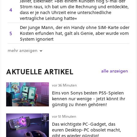
Javier, Elektriker: »Bei einem Kunden flog 5-mal der
Strom raus, ich bat um die Rechnung und entdeckte,
4
dass er je nach Uhrzeit eine unterschiedliche
vertragliche Leistung hatte«
Der junge Mann, der ein Handy ohne SIM-Karte oder
5
Kosten erfunden hat, galt als Genie, aber wurde vom
System ignoriert
mehr anzeigen
AKTUELLE ARTIKEL
alle anzeigen
vor 36 Minuten
Eins von Sonys besten PS5-Spielen
kennen nur wenige - jetzt könnt ihr
günstig zu ihnen gehören!
vor 51 Minuten
Das wichtigste PC-Gadget, das
euren Desktop-PC obsolet macht,
gibt es wieder günstig!