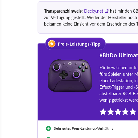
Transparenzhinweis
:
Decky.net
hat mir den 8Bi
zur Verfügung gestellt. Weder der Hersteller noch
bekamen keine Einsicht vor dem Erscheinen des Te
Preis-Leistungs-Tipp
8BitDo Ultimat
Für inzwischen unter
fürs Spielen unter 
einer Ladestation, i
Effect-Trigger und -
abstellbarer RGB-Be
wenig getrickst we
Sehr gutes Preis-Leistungs-Verhältnis