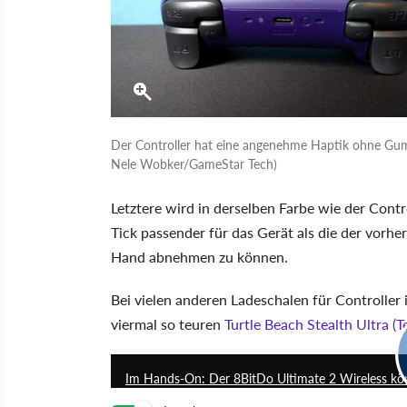
Der Controller hat eine angenehme Haptik ohne Gummi 
Nele Wobker/GameStar Tech)
Letztere wird in derselben Farbe wie der Contro
Tick passender für das Gerät als die der vorh
Hand abnehmen zu können.
Bei vielen anderen Ladeschalen für Controller i
viermal so teuren
Turtle Beach Stealth Ultra (Te
Im Hands-On: Der 8BitDo Ultimate 2 Wireless kön