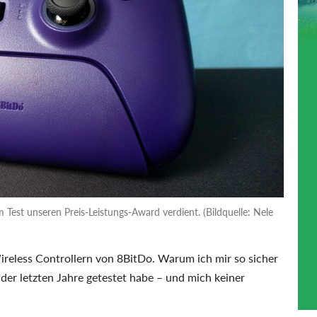
 Test unseren Preis-Leistungs-Award verdient. (Bildquelle: Nele
ireless Controllern von 8BitDo. Warum ich mir so sicher
 der letzten Jahre getestet habe – und mich keiner