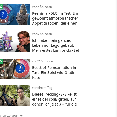
S
vor 2 Stunden
Reanimal-DLC im Test: Ein
gewohnt atmosphärischer
2
3
Appetithappen, der einen
extrem bitteren
Nachgeschmack hinterlässt
vor 5 Stunden
Ich habe mein ganzes
Leben nur Lego gebaut.
11
4
Mein erstes Lumibricks-Set
hat mich jetzt nachhaltig
beeindruckt: Game Stack
S
vor 12 Stunden
im Test
Beast of Reincarnation im
Test: Ein Spiel wie Gratin-
34
25
Käse
vor einem Tag
Dieses Trecking-E-Bike ist
eines der spaßigsten, auf
1
1
denen ich je saß – für die
Hälfte des üblichen Preises
r anzeigen