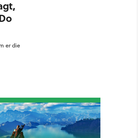
agt,
tDo
m er die