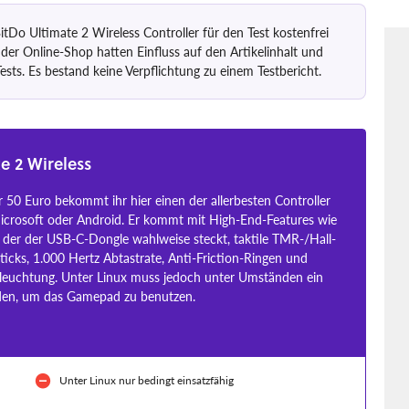
tDo Ultimate 2 Wireless Controller für den Test kostenfrei
 der Online-Shop hatten Einfluss auf den Artikelinhalt und
sts. Es bestand keine Verpflichtung zu einem Testbericht.
e 2 Wireless
 50 Euro bekommt ihr hier einen der allerbesten Controller
Microsoft oder Android. Er kommt mit High-End-Features wie
n der der USB-C-Dongle wahlweise steckt, taktile TMR-/Hall-
Sticks, 1.000 Hertz Abtastrate, Anti-Friction-Ringen und
leuchtung. Unter Linux muss jedoch unter Umständen ein
rden, um das Gamepad zu benutzen.
Unter Linux nur bedingt einsatzfähig