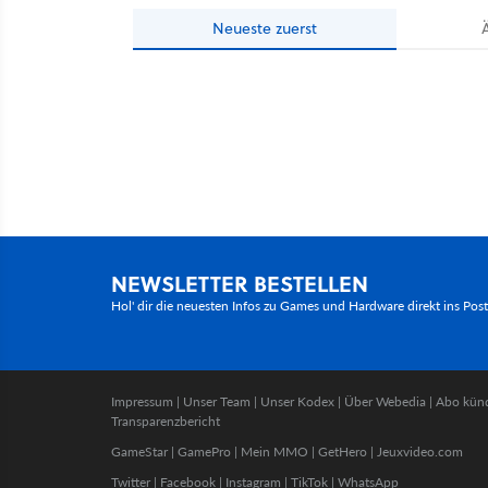
Neueste
zuerst
NEWSLETTER BESTELLEN
Hol' dir die neuesten Infos zu Games und Hardware direkt ins Pos
Impressum
|
Unser Team
|
Unser Kodex
|
Über Webedia
|
Abo kün
Transparenzbericht
GameStar
|
GamePro
|
Mein MMO
|
GetHero
|
Jeuxvideo.com
Twitter
|
Facebook
|
Instagram
|
TikTok
|
WhatsApp