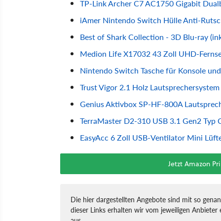
TP-Link Archer C7 AC1750 Gigabit Dual
iAmer Nintendo Switch Hülle Anti-Rutsc
Best of Shark Collection - 3D Blu-ray (i
Medion Life X17032 43 Zoll UHD-Fernse
Nintendo Switch Tasche für Konsole un
Trust Vigor 2.1 Holz Lautsprechersyste
Genius Aktivbox SP-HF-800A Lautsprech
TerraMaster D2-310 USB 3.1 Gen2 Typ 
EasyAcc 6 Zoll USB-Ventilator Mini Lüft
Jetzt Amazon Pr
Die hier dargestellten Angebote sind mit so genan
dieser Links erhalten wir vom jeweiligen Anbieter e
aus.