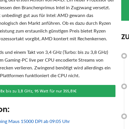
dessen den Branchenprimus Intel in Zugzwang versetzt.
 unbedingt gut aus für Intel: AMD gewann das
nologisch den Markt anführen. Ob es dazu durch Ryzen
eistung zum erstaunlich günstigen Preis bietet Ryzen
Z
Prozessortakt vorgibt, AMD kontert mit Rechenkernen.
s und einem Takt von 3,4 GHz (Turbo: bis zu 3,8 GHz)
 dem Gaming-PC live per CPU encodierte Streams von
recken verlieren. Zwingend benötigt wird allerdings ein
attformen funktioniert die CPU nicht.
 bis zu 3,8 GHz, 95 Watt für nur 355,81€
on:
ming Maus 15000 DPI ab 09:05 Uhr