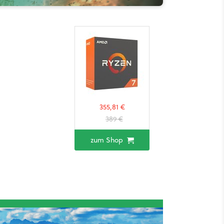
355,81 €
389 €
zum Shop