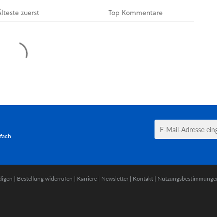
Älteste
zuerst
Top
Kommentare
tfach
digen
|
Bestellung widerrufen
|
Karriere
|
Newsletter
|
Kontakt
|
Nutzungsbestimmunge