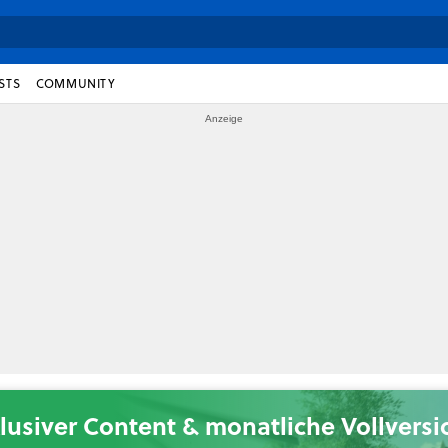
STS
COMMUNITY
lusiver Content & monatliche Vollvers