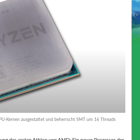
CPU-Kernen ausgestattet und beherrscht SMT um 16 Threads
hrung des ersten Athlon von AMD: Ein neuer Prozessor der