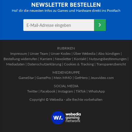
NEWSLETTER BESTELLEN
Hol' dir die neuesten Infos zu Games und Hardware direkt ins Postfach
RUBRIKEN
Impressum
|
Unser Team
|
Unser Kodex
|
Über Webedia
|
Abo kündigen
|
Bestellung widerrufen
|
Karriere
|
Newsletter
|
Kontakt
|
Nutzungsbestimmungen
|
Mediadaten
|
Datenschutzerklärung
|
Cookies & Tracking
|
Transparenzbericht
MEDIENGRUPPE
GameStar
|
GamePro
|
Mein MMO
|
GetHero
|
Jeuxvideo.com
SOCIAL MEDIA
Twitter
|
Facebook
|
Instagram
|
TikTok
|
WhatsApp
Copyright © Webedia - alle Rechte vorbehalten