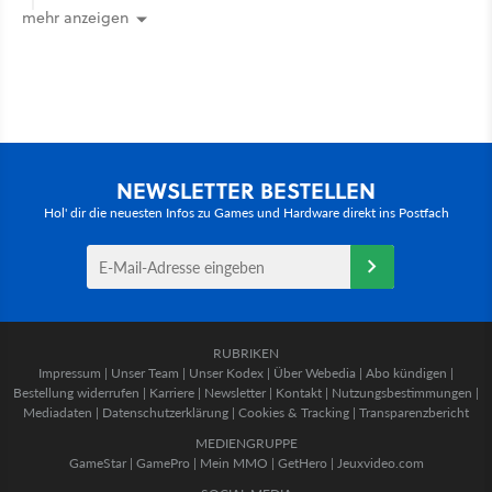
mehr anzeigen
NEWSLETTER BESTELLEN
Hol' dir die neuesten Infos zu Games und Hardware direkt ins Postfach
RUBRIKEN
Impressum
|
Unser Team
|
Unser Kodex
|
Über Webedia
|
Abo kündigen
|
Bestellung widerrufen
|
Karriere
|
Newsletter
|
Kontakt
|
Nutzungsbestimmungen
|
Mediadaten
|
Datenschutzerklärung
|
Cookies & Tracking
|
Transparenzbericht
MEDIENGRUPPE
GameStar
|
GamePro
|
Mein MMO
|
GetHero
|
Jeuxvideo.com