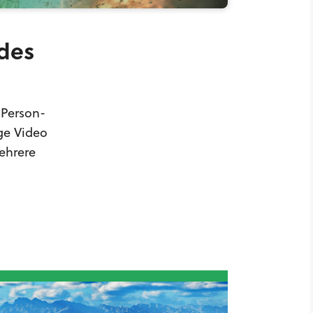
 des
 Person-
ge Video
ehrere