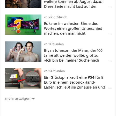
weitere kommen ab August dazu:
Diese Serie macht Lust auf den
kommenden Call-of-Duty-Film
vor einer Stunde
Es kann im wahrsten Sinne des
Wortes einen großen Unterschied
machen, den man nicht
unterschätzen sollte: Mit welchem
Seitenverhältnis seid ihr unterwegs?
vor 3 Stunden
Bryan Johnson, der Mann, der 100
Jahre alt werden wollte, gibt zu:
»Ich bin bei meiner Suche nach
Langlebigkeit zu weit gegangen«
vor 14 Stunden
Ein Glückspilz kauft eine PS4 für 5
Euro in einem Second-Hand-
Laden, schließt sie Zuhause an und
schon hat er seine erste
funktionierende PlayStation [Best of
mehr anzeigen
GameStar]