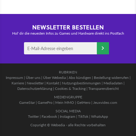
NEWSLETTER BESTELLEN
Hol' dir die neuesten Infos zu Games und Hardware direkt ins Postfach
RUBRIKEN
Impressum
|
Über uns
|
Über Webedia
|
Abo kündigen
|
Bestellung widerrufen
|
Karriere
|
Newsletter
|
Kontakt
|
Nutzungsbestimmungen
|
Mediadaten
|
Datenschutzerklärung
|
Cookies & Tracking
|
Transparenzbericht
MEDIENGRUPPE
GameStar
|
GamePro
|
Mein MMO
|
GetHero
|
Jeuxvideo.com
SOCIAL MEDIA
Twitter
|
Facebook
|
Instagram
|
TikTok
|
WhatsApp
Copyright © Webedia - alle Rechte vorbehalten