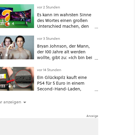
macht Lust auf den
kommenden Call-of-Duty-
vor 2 Stunden
Film
Es kann im wahrsten Sinne
des Wortes einen großen
25
4
Unterschied machen, den
man nicht unterschätzen
sollte: Mit welchem
vor 3 Stunden
Seitenverhältnis seid ihr
Bryan Johnson, der Mann,
unterwegs?
der 100 Jahre alt werden
3
1
wollte, gibt zu: »Ich bin bei
meiner Suche nach
Langlebigkeit zu weit
vor 14 Stunden
gegangen«
Ein Glückspilz kauft eine
PS4 für 5 Euro in einem
133
6
Second-Hand-Laden,
schließt sie Zuhause an und
schon hat er seine erste
r anzeigen
funktionierende PlayStation
[Best of GameStar]