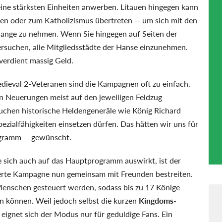
eine stärksten Einheiten anwerben. Litauen hingegen kann
en oder zum Katholizismus übertreten -- um sich mit den
Zange zu nehmen. Wenn Sie hingegen auf Seiten der
ersuchen, alle Mitgliedsstädte der Hanse einzunehmen.
verdient massig Geld.
edieval 2-Veteranen sind die Kampagnen oft zu einfach.
hen Neuerungen meist auf den jeweiligen Feldzug
chen historische Heldengeneräle wie König Richard
ezialfähigkeiten einsetzen dürfen. Das hätten wir uns für
gramm -- gewünscht.
ie sich auch auf das Hauptprogramm auswirkt, ist der
erte Kampagne nun gemeinsam mit Freunden bestreiten.
 Menschen gesteuert werden, sodass bis zu 17 Könige
n können. Weil jedoch selbst die kurzen
Kingdoms
-
ignet sich der Modus nur für geduldige Fans. Ein