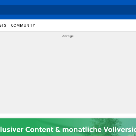
STS
COMMUNITY
lusiver Content & monatliche Vollvers