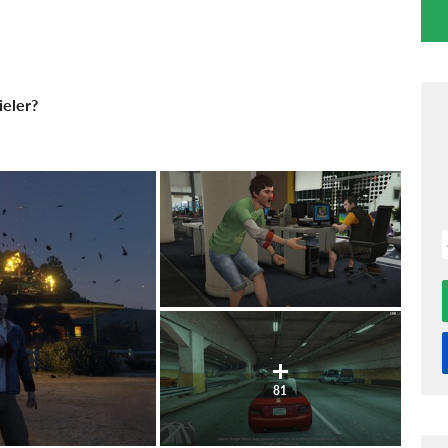
ieler?
81