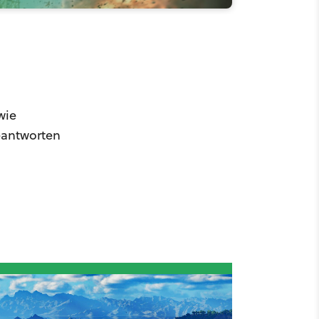
wie
eantworten