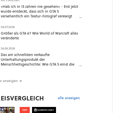
vor 3 Wochen
»Hab ich in 13 Jahren nie gesehen« - Erst jetzt
wurde entdeckt, dass sich in GTA 5
versehentlich ein Textur-Fotograf verewigt
hat
04.07.2026
Größer als GTA 6? Wie World of Warcraft alles
veränderte
24.06.2026
Das am schnellsten verkaufte
Unterhaltungsprodukt der
Menschheitsgeschichte: Wie GTA 5 einst die
Branche schockierte
r anzeigen
REISVERGLEICH
alle anzeigen
TIPP