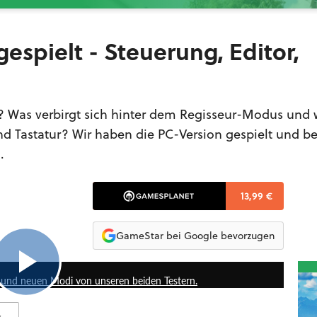
espielt - Steuerung, Editor,
5? Was verbirgt sich hinter dem Regisseur-Modus und 
nd Tastatur? Wir haben die PC-Version gespielt und b
.
13,99 €
GameStar bei Google bevorzugen
15:30
ik und neuen Modi von unseren beiden Testern.