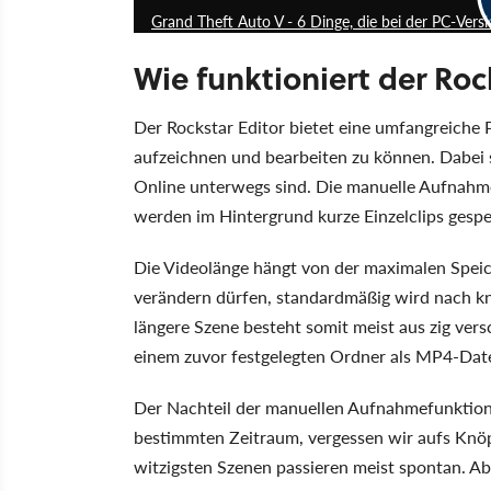
Grand Theft Auto V - 6 Dinge, die bei der PC-Ver
Wie funktioniert der Roc
Der Rockstar Editor bietet eine umfangreiche
aufzeichnen und bearbeiten zu können. Dabei s
Online unterwegs sind. Die manuelle Aufnahmef
werden im Hintergrund kurze Einzelclips gespe
Die Videolänge hängt von der maximalen Speich
verändern dürfen, standardmäßig wird nach kn
längere Szene besteht somit meist aus zig ver
einem zuvor festgelegten Ordner als MP4-Date
Der Nachteil der manuellen Aufnahmefunktion
bestimmten Zeitraum, vergessen wir aufs Knöpf
witzigsten Szenen passieren meist spontan. Ab