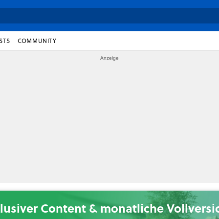
STS
COMMUNITY
lusiver Content & monatliche Vollvers