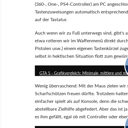
(360-, One-, PS4-Controller) am PC angeschlo
Tastenzuweisungen automatisch entsprechend an
auf der Tastatur.
Auch wenn wir zu Fuß unterwegs sind, gibt's 
etwa rotieren wir im Waffenmenü direkt durch 
Pistolen usw.) einem eigenen Tastenkürzel zug
selbst in hektischen Situation flott zum gewü
GTA 5 - Grafikvergleich: Minimale, mittlere und m
Wenig überraschend: Mit der Maus zielen wir s
Scharfschützen freuen dürfte. Trotzdem hatten
einfacher spielt als auf Konsole, denn die sc
abstellbare Zielhilfe abgefedert. Aber das ist 
es ihm gefällt, egal ob mit Controller oder eb