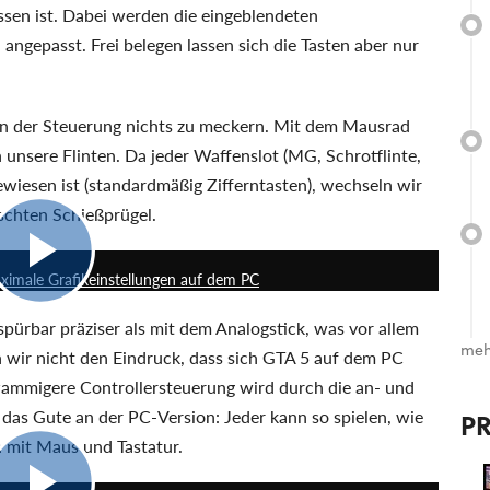
ssen ist. Dabei werden die eingeblendeten
gepasst. Frei belegen lassen sich die Tasten aber nur
an der Steuerung nichts zu meckern. Mit dem Mausrad
unsere Flinten. Da jeder Waffenslot (MG, Schrotflinte,
ewiesen ist (standardmäßig Zifferntasten), wechseln wir
nschten Schießprügel.
05:40
aximale Grafikeinstellungen auf dem PC
pürbar präziser als mit dem Analogstick, was vor allem
meh
 wir nicht den Eindruck, dass sich GTA 5 auf dem PC
hwammigere Controllersteuerung wird durch die an- und
ja das Gute an der PC-Version: Jeder kann so spielen, wie
P
en mit Maus und Tastatur.
2:43