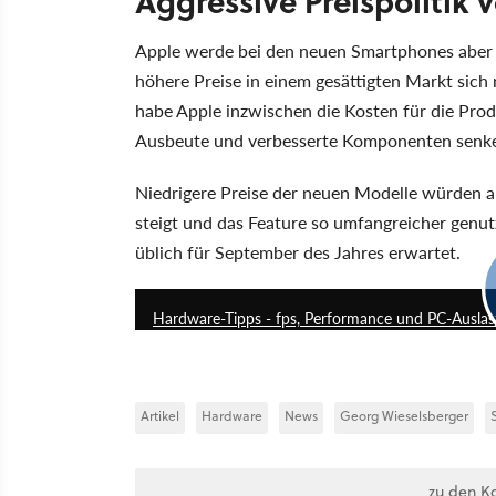
Aggressive Preispolitik 
Apple werde bei den neuen Smartphones aber e
höhere Preise in einem gesättigten Markt sic
habe Apple inzwischen die Kosten für die Pro
Ausbeute und verbesserte Komponenten senk
Niedrigere Preise der neuen Modelle würden a
steigt und das Feature so umfangreicher genut
üblich für September des Jahres erwartet.
Hardware-Tipps - fps, Performance und PC-Auslast
Artikel
Hardware
News
Georg Wieselsberger
zu den K