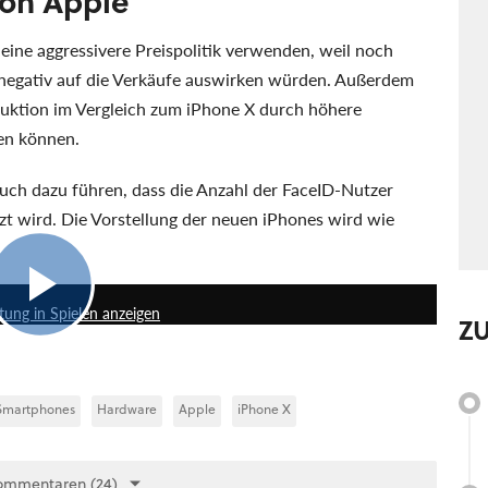
von Apple
ine aggressivere Preispolitik verwenden, weil noch
h negativ auf die Verkäufe auswirken würden. Außerdem
duktion im Vergleich zum iPhone X durch höhere
en können.
uch dazu führen, dass die Anzahl der FaceID-Nutzer
zt wird. Die Vorstellung der neuen iPhones wird wie
5:27
ung in Spielen anzeigen
Z
Smartphones
Hardware
Apple
iPhone X
ommentaren (24)