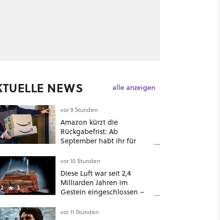
KTUELLE NEWS
alle anzeigen
vor 9 Stunden
Amazon kürzt die
Rückgabefrist: Ab
4
September habt ihr für
viele Einkäufe nur noch 14
Tage
vor 10 Stunden
Diese Luft war seit 2,4
Milliarden Jahren im
2
3
Gestein eingeschlossen –
jetzt könnt ihr sie atmen
vor 11 Stunden