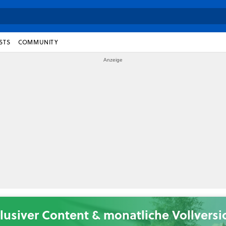
STS
COMMUNITY
lusiver Content & monatliche Vollvers