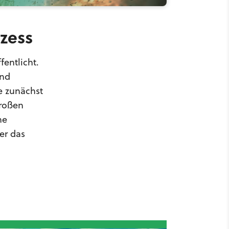
ozess
entlicht.
ond
e zunächst
großen
ne
er das