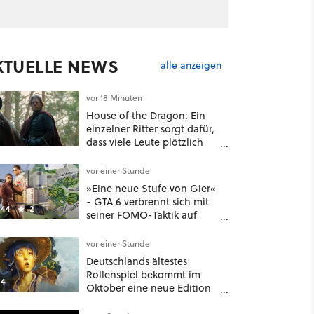
KTUELLE NEWS
alle anzeigen
vor 18 Minuten
House of the Dragon: Ein
einzelner Ritter sorgt dafür,
dass viele Leute plötzlich
anders über eines der
umstrittensten Häuser von
vor einer Stunde
Game of Thrones denken
»Eine neue Stufe von Gier«
- GTA 6 verbrennt sich mit
44
2
seiner FOMO-Taktik auf
Netflix die Finger
vor einer Stunde
Deutschlands ältestes
Rollenspiel bekommt im
4
Oktober eine neue Edition
- und nein, es ist nicht DSA