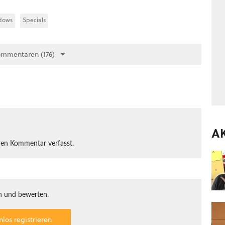
dows
Specials
ommentaren (176)
A
nen Kommentar verfasst.
 und bewerten.
nlos registrieren