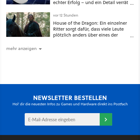
echter Erfolg – und ein Detail verrät
mehr über die Energiewende als
jede Zahl
vor 12 Stunden
House of the Dragon: Ein einzelner
Ritter sorgt dafür, dass viele Leute
plötzlich anders über eines der
umstrittensten Häuser von Game of
Thrones denken
mehr anzeigen
NEWSLETTER BESTELLEN
Hol' dir die neuesten Infos zu Games und Hardware direkt ins Postfach