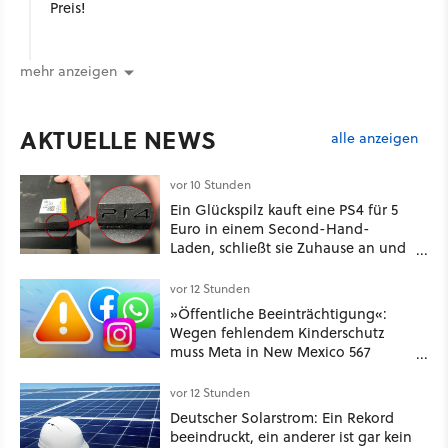
Preis!
mehr anzeigen
AKTUELLE NEWS
alle anzeigen
vor 10 Stunden
Ein Glückspilz kauft eine PS4 für 5
Euro in einem Second-Hand-
Laden, schließt sie Zuhause an und
schon hat er seine erste
funktionierende PlayStation [Best of
vor 12 Stunden
GameStar]
»Öffentliche Beeinträchtigung«:
Wegen fehlendem Kinderschutz
muss Meta in New Mexico 567
Millionen US-Dollar zahlen
vor 12 Stunden
Deutscher Solarstrom: Ein Rekord
beeindruckt, ein anderer ist gar kein