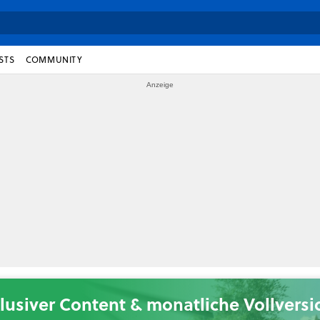
STS
COMMUNITY
lusiver Content & monatliche Vollvers