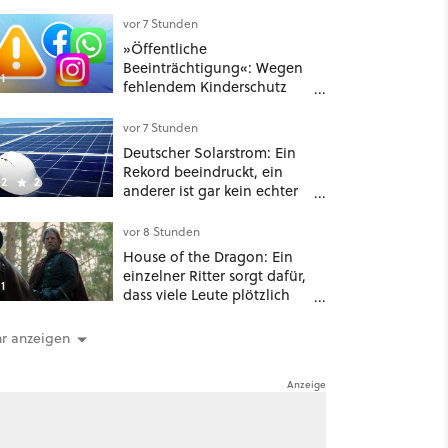
schließt sie Zuhause an und
schon hat er seine erste
vor 7 Stunden
funktionierende PlayStation
»Öffentliche
[Best of GameStar]
Beeinträchtigung«: Wegen
1
fehlendem Kinderschutz
muss Meta in New Mexico
567 Millionen US-Dollar
vor 7 Stunden
zahlen
Deutscher Solarstrom: Ein
Rekord beeindruckt, ein
2
2
anderer ist gar kein echter
Erfolg – und ein Detail
verrät mehr über die
vor 8 Stunden
Energiewende als jede Zahl
House of the Dragon: Ein
einzelner Ritter sorgt dafür,
1
dass viele Leute plötzlich
anders über eines der
umstrittensten Häuser von
r anzeigen
Game of Thrones denken