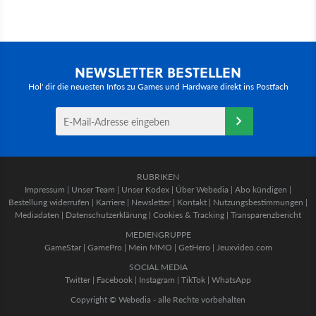
NEWSLETTER BESTELLEN
Hol' dir die neuesten Infos zu Games und Hardware direkt ins Postfach
RUBRIKEN
Impressum
|
Unser Team
|
Unser Kodex
|
Über Webedia
|
Abo kündigen
|
Bestellung widerrufen
|
Karriere
|
Newsletter
|
Kontakt
|
Nutzungsbestimmungen
|
Mediadaten
|
Datenschutzerklärung
|
Cookies & Tracking
|
Transparenzbericht
MEDIENGRUPPE
GameStar
|
GamePro
|
Mein MMO
|
GetHero
|
Jeuxvideo.com
SOCIAL MEDIA
Twitter
|
Facebook
|
Instagram
|
TikTok
|
WhatsApp
Copyright © Webedia - alle Rechte vorbehalten