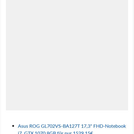
Asus ROG GL702VS-BA127T 17,3" FHD-Notebook
i7, GTX 1070 8GB für nur 1529,15€