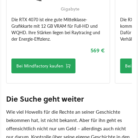
Gigabyte
Die RTX 4070 ist eine gute Mittelklasse-
Die RX 7
Grafikkarte mit 12 GB VRAM für Full-HD und
kommt sel
WQHD. Ihre Stärken liegen bei Raytracing und
Dafür hat
der Energie-Effizienz.
Verhältnis
569 €
Bei Mindfactory kaufen
Bei Mi
Die Suche geht weiter
Wie viel Howells für die Rechte an seiner Geschichte
bekommen hat, ist nicht bekannt. Aber für ihn geht es
offensichtlich nicht nur um Geld – allerdings auch nicht
nur darum, Kontrolle über seine eigene Geschichte in den