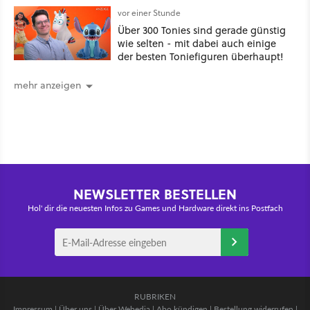
funktionierende PlayStation [Best of
vor einer Stunde
GameStar]
Über 300 Tonies sind gerade günstig
wie selten - mit dabei auch einige
der besten Toniefiguren überhaupt!
mehr anzeigen
NEWSLETTER BESTELLEN
Hol' dir die neuesten Infos zu Games und Hardware direkt ins Postfach
RUBRIKEN
Impressum
|
Über uns
|
Über Webedia
|
Abo kündigen
|
Bestellung widerrufen
|