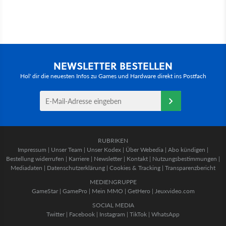
NEWSLETTER BESTELLEN
Hol' dir die neuesten Infos zu Games und Hardware direkt ins Postfach
RUBRIKEN
Impressum
|
Unser Team
|
Unser Kodex
|
Über Webedia
|
Abo kündigen
|
Bestellung widerrufen
|
Karriere
|
Newsletter
|
Kontakt
|
Nutzungsbestimmungen
|
Mediadaten
|
Datenschutzerklärung
|
Cookies & Tracking
|
Transparenzbericht
MEDIENGRUPPE
GameStar
|
GamePro
|
Mein MMO
|
GetHero
|
Jeuxvideo.com
SOCIAL MEDIA
Twitter
|
Facebook
|
Instagram
|
TikTok
|
WhatsApp