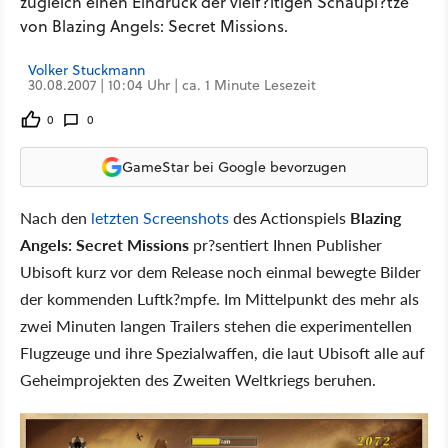
zugleich einen Eindruck der vielf?ltigen Schaupl?tze
von Blazing Angels: Secret Missions.
Volker Stuckmann
30.08.2007 | 10:04 Uhr | ca. 1 Minute Lesezeit
0
0
GameStar bei Google bevorzugen
Nach den
letzten Screenshots
des Actionspiels
Blazing
Angels: Secret Missions
pr?sentiert Ihnen Publisher
Ubisoft kurz vor dem Release noch einmal bewegte Bilder
der kommenden Luftk?mpfe. Im Mittelpunkt des mehr als
zwei Minuten langen Trailers stehen die experimentellen
Flugzeuge und ihre Spezialwaffen, die laut Ubisoft alle auf
Geheimprojekten des Zweiten Weltkriegs beruhen.