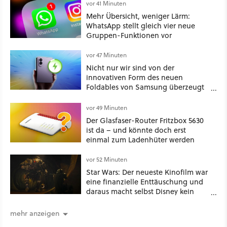
vor 41 Minuten
Mehr Übersicht, weniger Lärm:
WhatsApp stellt gleich vier neue
Gruppen-Funktionen vor
vor 47 Minuten
Nicht nur wir sind von der
innovativen Form des neuen
Foldables von Samsung überzeugt
– das Handy stellt gerade auch
neue Vorbesteller-Rekorde auf
vor 49 Minuten
Der Glasfaser-Router Fritzbox 5630
ist da – und könnte doch erst
einmal zum Ladenhüter werden
vor 52 Minuten
Star Wars: Der neueste Kinofilm war
eine finanzielle Enttäuschung und
daraus macht selbst Disney kein
Geheimnis
mehr anzeigen