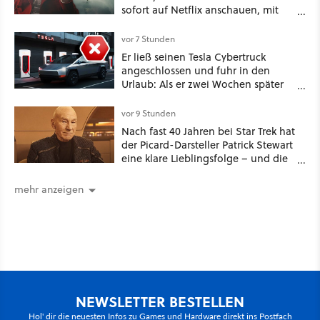
sofort auf Netflix anschauen, mit
dabei: ein Star aus Der Hobbit
vor 7 Stunden
Er ließ seinen Tesla Cybertruck
angeschlossen und fuhr in den
Urlaub: Als er zwei Wochen später
zurückkam, sprang der Truck nicht
mehr an [Best of GameStar]
vor 9 Stunden
Nach fast 40 Jahren bei Star Trek hat
der Picard-Darsteller Patrick Stewart
eine klare Lieblingsfolge – und die
ist Familiensache
mehr anzeigen
NEWSLETTER BESTELLEN
Hol' dir die neuesten Infos zu Games und Hardware direkt ins Postfach