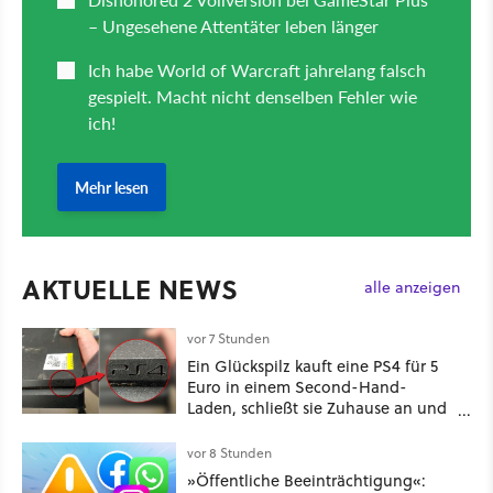
AKTUELLE NEWS
alle anzeigen
vor 7 Stunden
Ein Glückspilz kauft eine PS4 für 5
Euro in einem Second-Hand-
Laden, schließt sie Zuhause an und
schon hat er seine erste
funktionierende PlayStation [Best of
vor 8 Stunden
GameStar]
»Öffentliche Beeinträchtigung«: