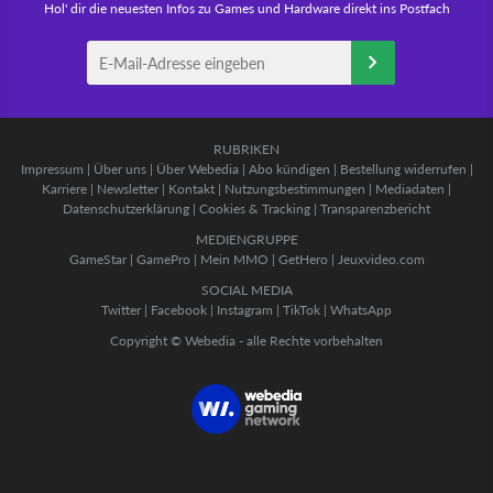
Hol' dir die neuesten Infos zu Games und Hardware direkt ins Postfach
RUBRIKEN
Impressum
|
Über uns
|
Über Webedia
|
Abo kündigen
|
Bestellung widerrufen
|
Karriere
|
Newsletter
|
Kontakt
|
Nutzungsbestimmungen
|
Mediadaten
|
Datenschutzerklärung
|
Cookies & Tracking
|
Transparenzbericht
MEDIENGRUPPE
GameStar
|
GamePro
|
Mein MMO
|
GetHero
|
Jeuxvideo.com
SOCIAL MEDIA
Twitter
|
Facebook
|
Instagram
|
TikTok
|
WhatsApp
Copyright © Webedia - alle Rechte vorbehalten