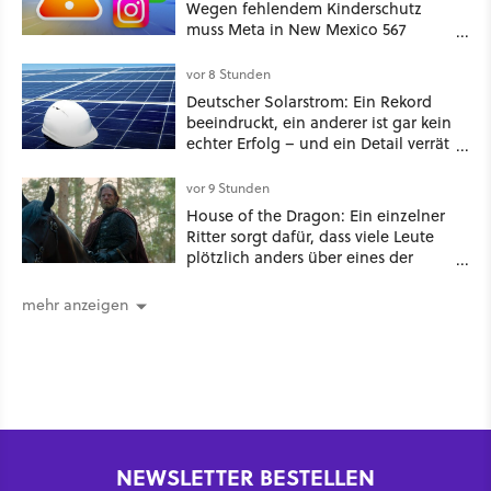
Wegen fehlendem Kinderschutz
muss Meta in New Mexico 567
Millionen US-Dollar zahlen
vor 8 Stunden
Deutscher Solarstrom: Ein Rekord
beeindruckt, ein anderer ist gar kein
echter Erfolg – und ein Detail verrät
mehr über die Energiewende als
jede Zahl
vor 9 Stunden
House of the Dragon: Ein einzelner
Ritter sorgt dafür, dass viele Leute
plötzlich anders über eines der
umstrittensten Häuser von Game of
Thrones denken
mehr anzeigen
NEWSLETTER BESTELLEN