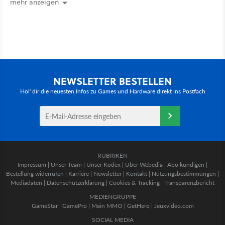
mehr anzeigen
NEWSLETTER BESTELLEN
Hol' dir die neuesten Infos zu Games und Hardware direkt ins Postfach
RUBRIKEN
Impressum
|
Unser Team
|
Unser Kodex
|
Über Webedia
|
Abo kündigen
|
Bestellung widerrufen
|
Karriere
|
Newsletter
|
Kontakt
|
Nutzungsbestimmungen
|
Mediadaten
|
Datenschutzerklärung
|
Cookies & Tracking
|
Transparenzbericht
MEDIENGRUPPE
GameStar
|
GamePro
|
Mein MMO
|
GetHero
|
Jeuxvideo.com
SOCIAL MEDIA