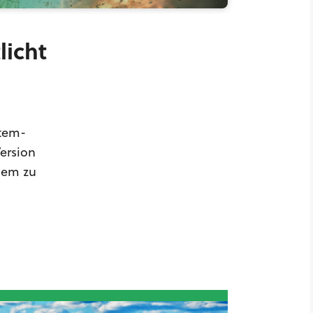
licht
stem-
ersion
esem zu