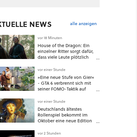
KTUELLE NEWS
alle anzeigen
vor 18 Minuten
House of the Dragon: Ein
einzelner Ritter sorgt dafür,
dass viele Leute plötzlich
anders über eines der
umstrittensten Häuser von
vor einer Stunde
Game of Thrones denken
»Eine neue Stufe von Gier«
- GTA 6 verbrennt sich mit
44
2
seiner FOMO-Taktik auf
Netflix die Finger
vor einer Stunde
Deutschlands ältestes
Rollenspiel bekommt im
4
Oktober eine neue Edition
- und nein, es ist nicht DSA
vor 2 Stunden