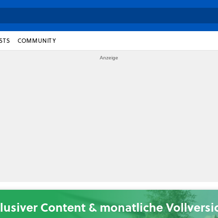
STS
COMMUNITY
lusiver Content & monatliche Vollvers