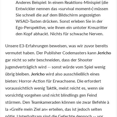
Anderes Beispiel: In einem Reaktions-Minispiel (die
Entwickler nennen das »survival moment«) müssen
Sie schnell die auf dem Bildschirm angezeigten
WSAD-Tasten drücken. Sonst erleben Sie in der
Ego-Perspektive, wie Ihnen ein untoter Kreuzritter
den Kopf abhackt. Nichts für schwache Nerven.
Unsere E3-Erfahrungen beweisen, was wir zuvor bereits
vermutet haben. Der Publisher Codemasters kann
Jericho
gar nicht so sehr beschneiden, dass der Shooter
jugendverträglich wird -- sonst würde vom Spiel wenig
übrig bleiben.
Jericho
wird also ausschließlich eines
bieten: Horror-Action für Erwachsene. Die erfordert
voraussichtlich wenig Taktik, meist reicht es, wenn sie
vorsichtig vorgehen und nicht blindlings gen Feind
stürmen. Den Teamkameraden können sie zwar Befehle à
la »Greife mein Ziel an« erteilen, das ist jedoch selten
nötig. Unterhaltsam sind die Gefechte dennoch -- vor