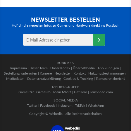
NEWSLETTER BESTELLEN
Hol' dir die neuesten Infos zu Games und Hardware direkt ins Postfach
RUBRIKEN
Impressum
|
Unser Team
|
Unser Kodex
|
Über Webedia
|
Abo kündigen
|
Bestellung widerrufen
|
Karriere
|
Newsletter
|
Kontakt
|
Nutzungsbestimmungen
|
Mediadaten
|
Datenschutzerklärung
|
Cookies & Tracking
|
Transparenzbericht
MEDIENGRUPPE
GameStar
|
GamePro
|
Mein MMO
|
GetHero
|
Jeuxvideo.com
SOCIAL MEDIA
Twitter
|
Facebook
|
Instagram
|
TikTok
|
WhatsApp
Copyright © Webedia - alle Rechte vorbehalten