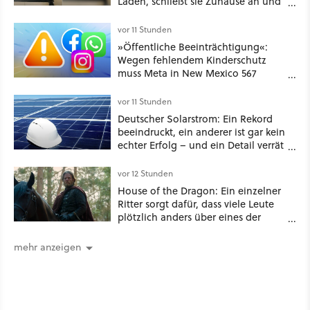
Laden, schließt sie Zuhause an und
schon hat er seine erste
funktionierende PlayStation [Best of
vor 11 Stunden
GameStar]
»Öffentliche Beeinträchtigung«:
Wegen fehlendem Kinderschutz
muss Meta in New Mexico 567
Millionen US-Dollar zahlen
vor 11 Stunden
Deutscher Solarstrom: Ein Rekord
beeindruckt, ein anderer ist gar kein
echter Erfolg – und ein Detail verrät
mehr über die Energiewende als
jede Zahl
vor 12 Stunden
House of the Dragon: Ein einzelner
Ritter sorgt dafür, dass viele Leute
plötzlich anders über eines der
umstrittensten Häuser von Game of
Thrones denken
mehr anzeigen