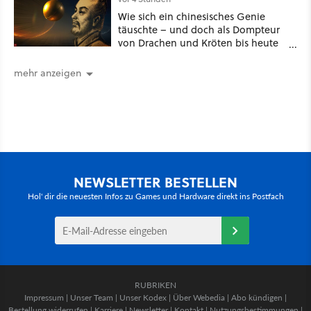
Wie sich ein chinesisches Genie
täuschte – und doch als Dompteur
von Drachen und Kröten bis heute
Recht behält [Best of GameStar]
mehr anzeigen
NEWSLETTER BESTELLEN
Hol' dir die neuesten Infos zu Games und Hardware direkt ins Postfach
RUBRIKEN
Impressum
|
Unser Team
|
Unser Kodex
|
Über Webedia
|
Abo kündigen
|
Bestellung widerrufen
|
Karriere
|
Newsletter
|
Kontakt
|
Nutzungsbestimmungen
|