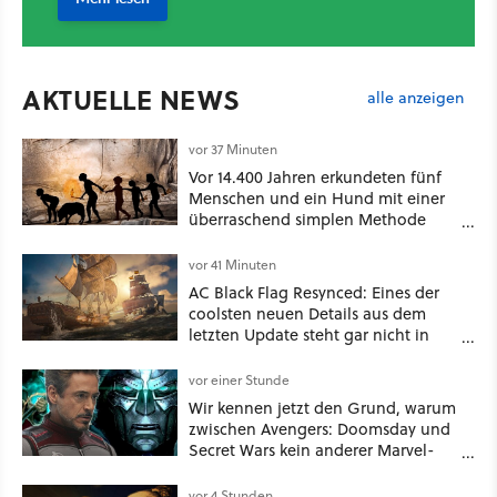
AKTUELLE NEWS
alle anzeigen
vor 37 Minuten
Vor 14.400 Jahren erkundeten fünf
Menschen und ein Hund mit einer
überraschend simplen Methode
eine tiefe Höhle und hinterließen
Spuren für die Ewigkeit
vor 41 Minuten
AC Black Flag Resynced: Eines der
coolsten neuen Details aus dem
letzten Update steht gar nicht in
den Patch Notes
vor einer Stunde
Wir kennen jetzt den Grund, warum
zwischen Avengers: Doomsday und
Secret Wars kein anderer Marvel-
Film erscheint
vor 4 Stunden