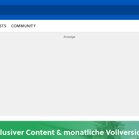
STS
COMMUNITY
lusiver Content & monatliche Vollvers