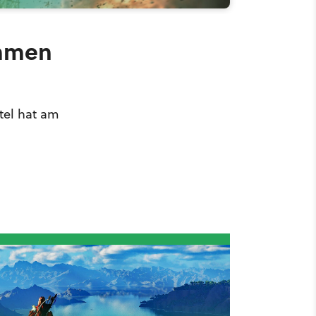
immen
itel hat am