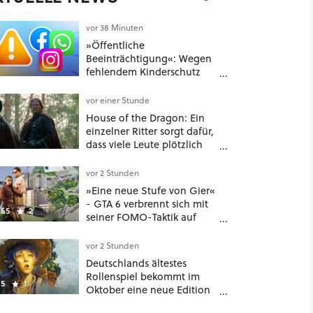
vor 38 Minuten
»Öffentliche
Beeinträchtigung«: Wegen
fehlendem Kinderschutz
muss Meta in New Mexico
567 Millionen US-Dollar
vor einer Stunde
zahlen
House of the Dragon: Ein
einzelner Ritter sorgt dafür,
dass viele Leute plötzlich
anders über eines der
umstrittensten Häuser von
vor 2 Stunden
Game of Thrones denken
»Eine neue Stufe von Gier«
- GTA 6 verbrennt sich mit
65
2
seiner FOMO-Taktik auf
Netflix die Finger
vor 2 Stunden
Deutschlands ältestes
Rollenspiel bekommt im
5
1
Oktober eine neue Edition
- und nein, es ist nicht DSA