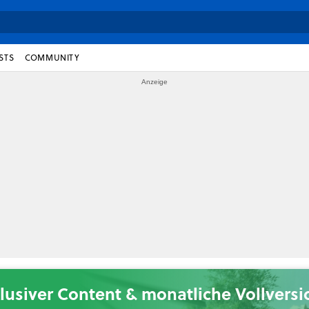
STS
COMMUNITY
lusiver Content & monatliche Vollvers