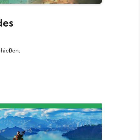
des
chießen.