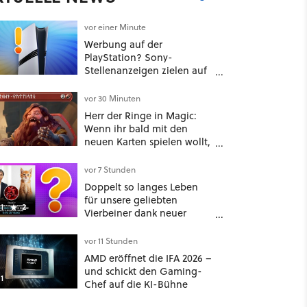
vor einer Minute
Werbung auf der
PlayStation? Sony-
Stellenanzeigen zielen auf
Autos, Banken und
Mobilfunk
vor 30 Minuten
Herr der Ringe in Magic:
Wenn ihr bald mit den
neuen Karten spielen wollt,
solltet ihr schon jetzt auf
Duolingo Zwergisch pauken
vor 7 Stunden
Doppelt so langes Leben
für unsere geliebten
1
2
Vierbeiner dank neuer
Behandlungsmethode aus
Japan: Der Blick auf über
vor 11 Stunden
1.200 Kommentare zeigt,
AMD eröffnet die IFA 2026 –
dass es nicht so einfach ist
und schickt den Gaming-
1
Chef auf die KI-Bühne