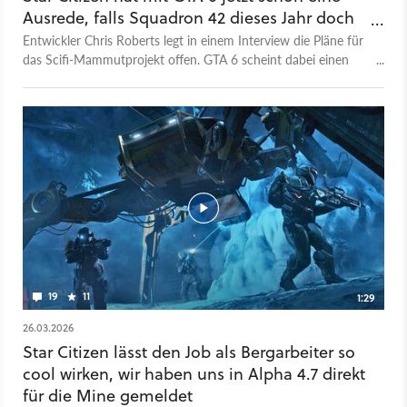
Ausrede, falls Squadron 42 dieses Jahr doch
nicht erscheint
Entwickler Chris Roberts legt in einem Interview die Pläne für
das Scifi-Mammutprojekt offen. GTA 6 scheint dabei einen
großen Einfluss zu haben.
19
11
1:29
26.03.2026
Star Citizen lässt den Job als Bergarbeiter so
cool wirken, wir haben uns in Alpha 4.7 direkt
für die Mine gemeldet