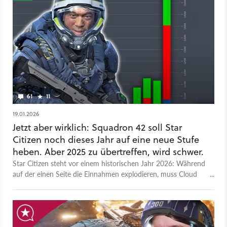
vier Crew-Mitglieder, das bei Frachtraum und Antrieb über
dem Durchschnitt liegt. Ihr könnt es mit Ingame-Credits
mieten oder kaufen; wer das Spiel per Crodwfunding
unterstützen will, kann die Moth für rund 300 Euro in seinen
Hangar aufnehmen.
61
11
19.01.2026
Jetzt aber wirklich: Squadron 42 soll Star
Citizen noch dieses Jahr auf eine neue Stufe
heben. Aber 2025 zu übertreffen, wird schwer.
Star Citizen steht vor einem historischen Jahr 2026: Während
auf der einen Seite die Einnahmen explodieren, muss Cloud
Imperium Games auf der anderen Seite große Erwartungen
erfüllen.