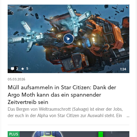
2
5
1:24
05.03.2026
Müll aufsammeln in Star Citizen: Dank der
Argo Moth kann das ein spannender
Zeitvertreib sein
Das Bergen von Weltraumschrott (Salvage) ist einer der Jobs,
der euch in der Alpha von Star Citizen zur Auswahl steht. Ein
neues Raumschiff bietet dafür die ideale Plattform. Chris
Roberts spricht: Der Star-Citizen-Chef kann die Ziellinie sehen
Die Argo Moth ist ein mittelgroßes Bergungsschiff für maximal
PLUS