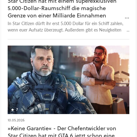
Star Citizen hat mit einem superexklusiven
Testumgebung, die nach und nach um neue Inhalte und
Gameplay-Features, beispielsweise Mining, erweitert wird.
5.000-Dollar-Raumschiff die magische
Grenze von einer Milliarde Einnahmen
Spiel
PC
Action
Weltraum-Action
Cloud Imperium Games
geknackt
In Star Citizen dürft ihr erst 5.000 Dollar für ein Schiff zahlen,
Star Citizen
wenn euer Aufsatz überzeugt. Außerdem gibt es Neuigkeiten
zu Squadron 42.
7
10.05.2026
»Keine Garantie« - Der Chefentwickler von
Star Citizen hat mit GTA 6 jetzt schon eine