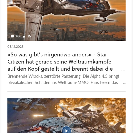
https://www.gamestar.de/podcast Den Podcast findet ihr
überall, wo es Podcasts gibt! Spotify: https://spoti.fi/3YFfLha
Apple Podcasts: https://apple.co/403mlPv RSS-Feed:
https://bit.ly/42bmSR
43
16
05.12.2025
»So was gibt's nirgendwo anders« - Star
Citizen hat gerade seine Weltraumkämpfe
auf den Kopf gestellt und brennt dabei die
Hütte ab 🔥
Brennende Wracks, zerstörte Panzerung: Die Alpha 4.5 bringt
physikalischen Schaden ins Weltraum-MMO. Fans feiern das
Update schon jetzt.