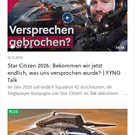
107
10
54:54
12.12.2025
Star Citizen 2026: Bekommen wir jetzt
endlich, was uns versprochen wurde? | FYNG
Talk
Im Jahr 2026 soll endlich Squadron 42 durchstarten, die
Singleplayer-Kampagne von Star Citizen! Im Talk diskutieren
wir darüber, ob das realistisch ist, und schauen uns an, was
sich in Star Citizen zuletzt getan hat - auch im Vergleich zu
anderen Weltraumspielen wie No Man's Sky. Das ist eine
PLUS
Aufzeichnung aus unserem Livestreaming-Programm FYNG
2026: https://www.gamestar.de/fyng Dieses Video gibt es
auch zum Hören im GameStar Podcast: