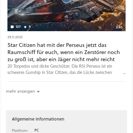
107
9
3:40
29.11.2025
Star Citizen hat mit der Perseus jetzt das
Raumschiff für euch, wenn ein Zerstörer noch
zu groß ist, aber ein Jäger nicht mehr reicht
20 Torpedos und dicke Geschütze: Die RSI Perseus ist ein
schweres Gunship in Star Citizen, das die Lücke zwischen
kleineren Schiffen und Kapitalschiffen schließt. Es wurde
entwickelt, um große Gefechte zu führen und die
Gebietskontrolle zu sichern. Anders als die Hammerhead, die
mehr anzeigen
Jäger abwehrt, fokussiert sich die Perseus darauf, größere
Bedrohungen wie Schiffe der Constellation-Größe zu
bekämpfen. Das Herzstück bildet die massive Feuerkraft. Die
bemannten Hauptgeschütze wurden auf Größe 8 aufgerüstet,
Allgemeine Informationen
bieten 360-Grad-Traversierung und haben keine
Reichweitenbegrenzung. Zusätzlich verfügt das Schiff über
PC
Plattform: