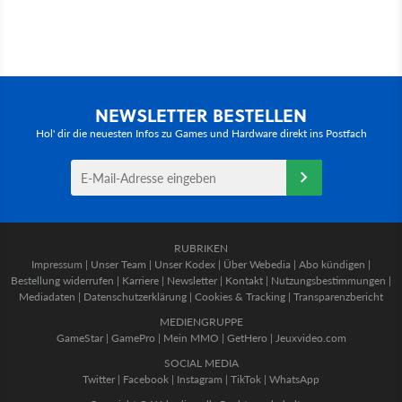
NEWSLETTER BESTELLEN
Hol' dir die neuesten Infos zu Games und Hardware direkt ins Postfach
RUBRIKEN
Impressum
|
Unser Team
|
Unser Kodex
|
Über Webedia
|
Abo kündigen
|
Bestellung widerrufen
|
Karriere
|
Newsletter
|
Kontakt
|
Nutzungsbestimmungen
|
Mediadaten
|
Datenschutzerklärung
|
Cookies & Tracking
|
Transparenzbericht
MEDIENGRUPPE
GameStar
|
GamePro
|
Mein MMO
|
GetHero
|
Jeuxvideo.com
SOCIAL MEDIA
Twitter
|
Facebook
|
Instagram
|
TikTok
|
WhatsApp