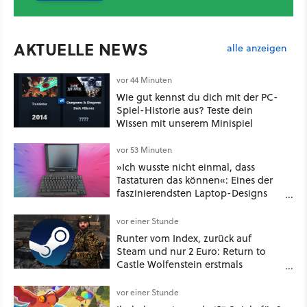
AKTUELLE NEWS
alle anzeigen
vor 44 Minuten
Wie gut kennst du dich mit der PC-
Spiel-Historie aus? Teste dein
Wissen mit unserem Minispiel
vor 53 Minuten
»Ich wusste nicht einmal, dass
Tastaturen das können«: Eines der
faszinierendsten Laptop-Designs
der 90er geht wieder viral
vor einer Stunde
Runter vom Index, zurück auf
Steam und nur 2 Euro: Return to
Castle Wolfenstein erstmals
ungeschnitten auf dem deutschen
Markt
vor einer Stunde