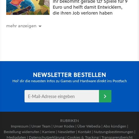
Ihr bekommt gerade 127 Spiele für 9
Euro und helft damit Entwicklern,
die ihren Job verloren haben
mehr anzeigen
NEWSLETTER BESTELLEN
Hol' dir die neuesten Infos zu Games und Hardware direkt ins Postfach
RUBRIKEN
Impressum
|
Unser Team
|
Unser Kodex
|
Über Webedia
|
Abo kündigen
|
Bestellung widerrufen
|
Karriere
|
Newsletter
|
Kontakt
|
Nutzungsbestimmungen
|
Mediadaten
|
Datenschutzerklärung
|
Cookies & Tracking
|
Transparenzbericht