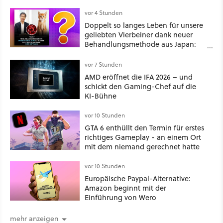
vor 4 Stunden
Doppelt so langes Leben für unsere
geliebten Vierbeiner dank neuer
Behandlungsmethode aus Japan:
Der Blick auf über 1.200
Kommentare zeigt, dass es nicht so
vor 7 Stunden
einfach ist
AMD eröffnet die IFA 2026 – und
schickt den Gaming-Chef auf die
KI-Bühne
vor 10 Stunden
GTA 6 enthüllt den Termin für erstes
richtiges Gameplay - an einem Ort
mit dem niemand gerechnet hatte
vor 10 Stunden
Europäische Paypal-Alternative:
Amazon beginnt mit der
Einführung von Wero
mehr anzeigen