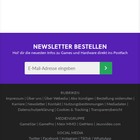
NEWSLETTER BESTELLEN
Hol' dir die neuesten Infos zu Games und Hardware direkt ins Postfach
RUBRIKEN
Impressum
|
Über uns
|
Über Webedia
|
Abo kündigen
|
Bestellung widerrufen
|
Karriere
|
Newsletter
|
Kontakt
|
Nutzungsbestimmungen
|
Mediadaten
|
Datenschutzerklärung
|
Cookies & Tracking
|
Transparenzbericht
MEDIENGRUPPE
GameStar
|
GamePro
|
Mein MMO
|
GetHero
|
Jeuxvideo.com
SOCIAL MEDIA
Twitter
|
Facebook
|
Instagram
|
TikTok
|
WhatsApp