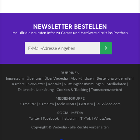
NEWSLETTER BESTELLEN
Hol' dir die neuesten Infos zu Games und Hardware direkt ins Postfach
RUBRIKEN
Impressum
|
Über uns
|
Über Webedia
|
Abo kündigen
|
Bestellung widerrufen
|
Karriere
|
Newsletter
|
Kontakt
|
Nutzungsbestimmungen
|
Mediadaten
|
Datenschutzerklärung
|
Cookies & Tracking
|
Transparenzbericht
MEDIENGRUPPE
GameStar
|
GamePro
|
Mein MMO
|
GetHero
|
Jeuxvideo.com
SOCIAL MEDIA
Twitter
|
Facebook
|
Instagram
|
TikTok
|
WhatsApp
Copyright © Webedia - alle Rechte vorbehalten