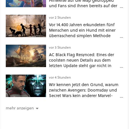
Hinweise auf die Map gedropped
und Fans sind ihnen bereits auf der
Schliche
vor 2 Stunden
Vor 14.400 Jahren erkundeten fünf
Menschen und ein Hund mit einer
überraschend simplen Methode
eine tiefe Höhle und hinterließen
Spuren für die Ewigkeit
vor 3 Stunden
AC Black Flag Resynced: Eines der
coolsten neuen Details aus dem
letzten Update steht gar nicht in
den Patch Notes
vor 4 Stunden
Wir kennen jetzt den Grund, warum
zwischen Avengers: Doomsday und
Secret Wars kein anderer Marvel-
Film erscheint
mehr anzeigen