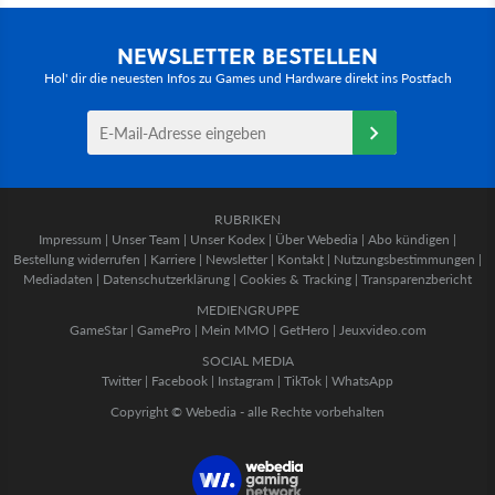
NEWSLETTER BESTELLEN
Hol' dir die neuesten Infos zu Games und Hardware direkt ins Postfach
RUBRIKEN
Impressum
|
Unser Team
|
Unser Kodex
|
Über Webedia
|
Abo kündigen
|
Bestellung widerrufen
|
Karriere
|
Newsletter
|
Kontakt
|
Nutzungsbestimmungen
|
Mediadaten
|
Datenschutzerklärung
|
Cookies & Tracking
|
Transparenzbericht
MEDIENGRUPPE
GameStar
|
GamePro
|
Mein MMO
|
GetHero
|
Jeuxvideo.com
SOCIAL MEDIA
Twitter
|
Facebook
|
Instagram
|
TikTok
|
WhatsApp
Copyright © Webedia - alle Rechte vorbehalten