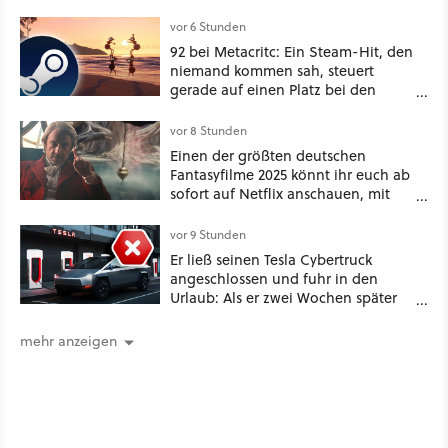
ein schattiges Sommer-Spektakel
vor 6 Stunden
92 bei Metacritc: Ein Steam-Hit, den
niemand kommen sah, steuert
gerade auf einen Platz bei den
Game Awards zu
vor 8 Stunden
Einen der größten deutschen
Fantasyfilme 2025 könnt ihr euch ab
sofort auf Netflix anschauen, mit
dabei: ein Star aus Der Hobbit
vor 9 Stunden
Er ließ seinen Tesla Cybertruck
angeschlossen und fuhr in den
Urlaub: Als er zwei Wochen später
zurückkam, sprang der Truck nicht
mehr an [Best of GameStar]
mehr anzeigen