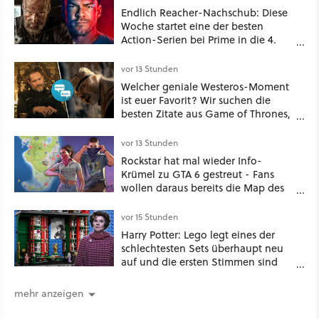
Endlich Reacher-Nachschub: Diese
Woche startet eine der besten
Action-Serien bei Prime in die 4.
Staffel - unsere Streaming-Tipps
vor 13 Stunden
Welcher geniale Westeros-Moment
ist euer Favorit? Wir suchen die
besten Zitate aus Game of Thrones,
House of the Dragon und Knight of
the Seven Kingdoms
vor 13 Stunden
Rockstar hat mal wieder Info-
Krümel zu GTA 6 gestreut - Fans
wollen daraus bereits die Map des
kommenden Open-World-Hits
ablesen können
vor 15 Stunden
Harry Potter: Lego legt eines der
schlechtesten Sets überhaupt neu
auf und die ersten Stimmen sind
schon wieder kritisch
mehr anzeigen