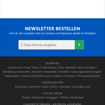
NEWSLETTER BESTELLEN
Hol' dir die neuesten Infos zu Games und Hardware direkt ins Postfach
RUBRIKEN
Impressum
|
Unser Team
|
Unser Kodex
|
Über Webedia
|
Abo kündigen
|
Bestellung widerrufen
|
Karriere
|
Newsletter
|
Kontakt
|
Nutzungsbestimmungen
|
Mediadaten
|
Datenschutzerklärung
|
Cookies & Tracking
|
Transparenzbericht
MEDIENGRUPPE
GameStar
|
GamePro
|
Mein MMO
|
GetHero
|
Jeuxvideo.com
SOCIAL MEDIA
Twitter
|
Facebook
|
Instagram
|
TikTok
|
WhatsApp
Copyright © Webedia - alle Rechte vorbehalten